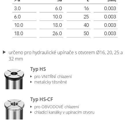
určeno pro hydraulické upínače s otvorem Ø16, 20, 25 a
32 mm
Typ HS
pro VNITŘNÍ chlazení
metalicky těsněné
Typ HS-CF
pro OBVODOVÉ chlazení
chladící kanálky v upínacím otvoru