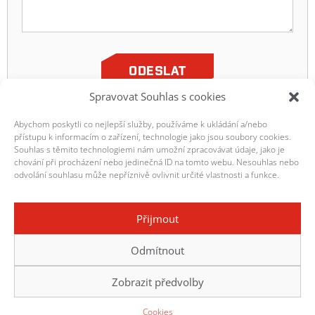
ODESLAT
Spravovat Souhlas s cookies
Abychom poskytli co nejlepší služby, používáme k ukládání a/nebo
přístupu k informacím o zařízení, technologie jako jsou soubory cookies.
Souhlas s těmito technologiemi nám umožní zpracovávat údaje, jako je
chování při procházení nebo jedinečná ID na tomto webu. Nesouhlas nebo
odvolání souhlasu může nepříznivě ovlivnit určité vlastnosti a funkce.
Přijmout
HOMEPAGE
KONTAKTY
Odmítnout
OBCHODNÍ A SMLUVNÍ PODMÍNKY
ISO 9001
COOKIES
Zobrazit předvolby
© 2026 PM-TECH s.r.o.
Cookies