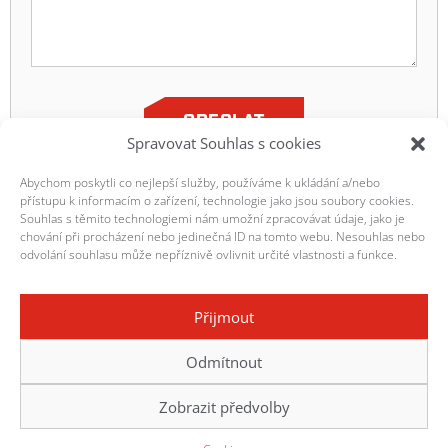
ODESLAT
Spravovat Souhlas s cookies
Abychom poskytli co nejlepší služby, používáme k ukládání a/nebo
přístupu k informacím o zařízení, technologie jako jsou soubory cookies.
Souhlas s těmito technologiemi nám umožní zpracovávat údaje, jako je
chování při procházení nebo jedinečná ID na tomto webu. Nesouhlas nebo
odvolání souhlasu může nepříznivě ovlivnit určité vlastnosti a funkce.
Přijmout
HOMEPAGE
KONTAKTY
Odmítnout
OBCHODNÍ A SMLUVNÍ PODMÍNKY
ISO 9001
COOKIES
Zobrazit předvolby
© 2026 PM-TECH s.r.o.